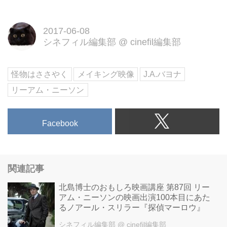
イト･グリーナウェイ賞》W受賞
のベストセラー映画化。 破壊と
2017-06-08
感涙のダーク・ファンタジー 映
シネフィル編集部
@
cinefil編集部
画『怪物はささやく』公式サイト
怪物はささやく
メイキング映像
J.A.バヨナ
リーアム・ニーソン
Facebook
関連記事
北島博士のおもしろ映画講座 第87回 リー
アム・ニーソンの映画出演100本目にあた
るノアール・スリラー『探偵マーロウ』
シネフィル編集部
@ cinefil編集部