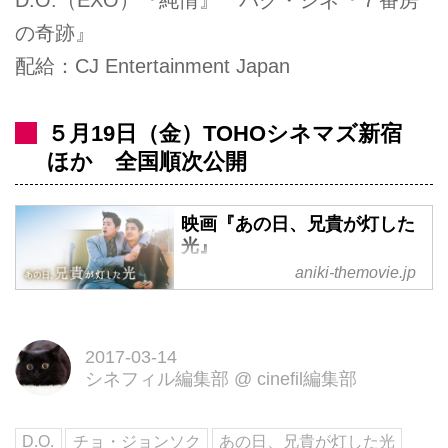
D.O.（EXO）『純情』 パク・シネ『７番房
の奇跡』
配給：CJ Entertainment Japan
５月19日（金）TOHOシネマズ新宿
ほか 全国順次公開
映画『あの日、兄貴が灯した
光』
aniki-themovie.jp
【公式サイト】映画『あの日、兄
貴が灯した光』5/19（金）TOHO
シネマズ 新宿ほか全国順次ロー
2017-03-14
ドショー
シネフィル編集部
@
cinefil編集部
D.O.
チョ・ジョンソク
あの日、兄貴が灯した光