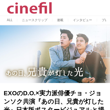
ALL
ニュースクリップ
連載
インタビュー
プレ
EXOのD.O.×実力派俳優チョ・ジョ
ンソク共演『あの日、兄貴が灯した
光』日本版ポスタービジュアルと場