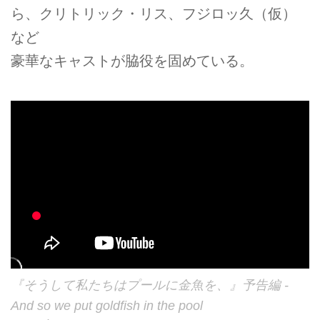
ら、クリトリック・リス、フジロッ久（仮）
など
豪華なキャストが脇役を固めている。
『そうして私たちはプールに金魚を、』予告編 -
And so we put goldfish in the pool