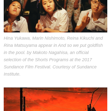
Hina Yukawa, Marin Nishimoto, Reina Kikuchi and
Rina Matsuyama appear in And so we put goldfish
in the pool. by Makoto Nagahisa, an official
selection of the Shorts Programs at the 2017
Sundance Film Festival. Courtesy of Sundance
Institute.