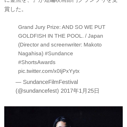
賞した。
Grand Jury Prize: AND SO WE PUT
GOLDFISH IN THE POOL. / Japan
(Director and screenwriter: Makoto
Nagahisa)
#Sundance
#ShortsAwards
pic.twitter.com/x0IjPxYytx
— SundanceFilmFestival
(@sundancefest)
2017年1月25日