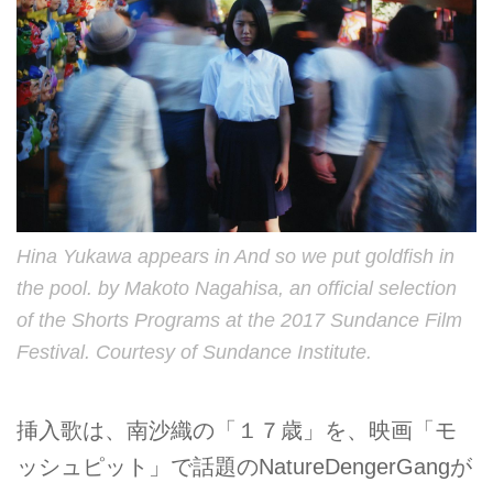
Hina Yukawa appears in And so we put goldfish in
the pool. by Makoto Nagahisa, an official selection
of the Shorts Programs at the 2017 Sundance Film
Festival. Courtesy of Sundance Institute.
挿入歌は、南沙織の「１７歳」を、映画「モ
ッシュピット」で話題のNatureDengerGangが