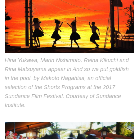
Hina Yukawa, Marin Nishimoto, Reina Kikuchi and
Rina Matsuyama appear in And so we put goldfish
in the pool. by Makoto Nagahisa, an official
selection of the Shorts Programs at the 2017
Sundance Film Festival. Courtesy of Sundance
Institute.