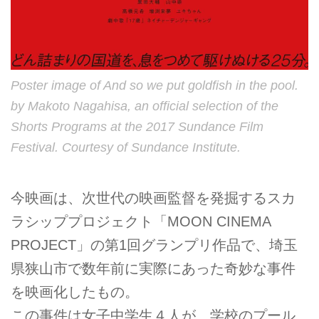
Poster image of And so we put goldfish in the pool.
by Makoto Nagahisa, an official selection of the
Shorts Programs at the 2017 Sundance Film
Festival. Courtesy of Sundance Institute.
今映画は、次世代の映画監督を発掘するスカ
ラシッププロジェクト「MOON CINEMA
PROJECT」の第1回グランプリ作品で、埼玉
県狭山市で数年前に実際にあった奇妙な事件
を映画化したもの。
この事件は女子中学生４人が、学校のプール