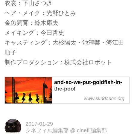
衣裳：下山さつき
ヘア・メイク：光野ひとみ
金魚飼育：鈴木康夫
メイキング：今田哲史
キャスティング：大杉陽太・池澤響・海江田
順子
制作プロダクション：株式会社ロボット
and-so-we-put-goldfish-in-
the-pool
www.sundance.org
Short Film Grand Jury Prize,
Presented by YouTubeOne
summer day, 400 goldfish were
found in the swimming pool of a
2017-01-29
secondary school. This is a story
シネフィル編集部
@
cinefil編集部