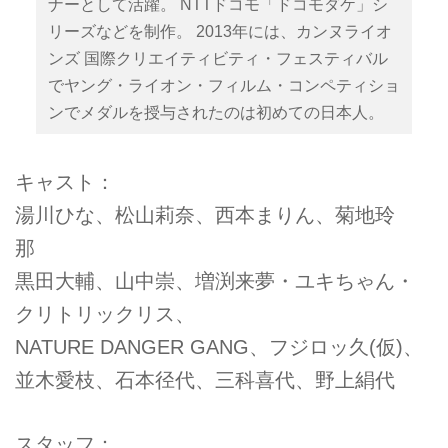
ナーとして活躍。 NTTドコモ「ドコモダケ」シ
リーズなどを制作。 2013年には、カンヌライオ
ンズ 国際クリエイティビティ・フェスティバル
でヤング・ライオン・フィルム・コンペティショ
ンでメダルを授与されたのは初めての日本人。
キャスト：
湯川ひな、松山莉奈、西本まりん、菊地玲
那
黒田大輔、山中崇、増渕来夢・ユキちゃん・
クリトリックリス、
NATURE DANGER GANG、フジロッ久(仮)、
並木愛枝、石本径代、三科喜代、野上絹代
スタッフ：