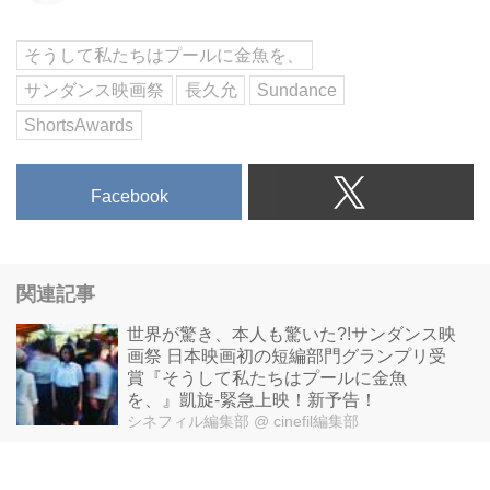
about the four 15-year-old girls
who put them there.Screens with
そうして私たちはプールに金魚を、
Shorts Program 4YEAR 2016
サンダンス映画祭
長久允
Sundance
SEC...
ShortsAwards
Facebook
関連記事
世界が驚き、本人も驚いた?!サンダンス映
画祭 日本映画初の短編部門グランプリ受
賞『そうして私たちはプールに金魚
を、』凱旋-緊急上映！新予告！
シネフィル編集部
@ cinefil編集部