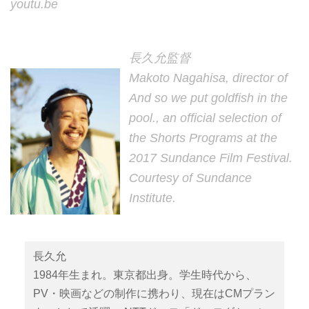
youtu.be
長久允監督
Makoto Nagahisa, director of
And so we put goldfish in the
pool., an official selection of
the Shorts Programs at the
2017 Sundance Film Festival.
Courtesy of Sundance
Institute.
長久允
1984年生まれ。東京都出身。学生時代から、
PV・映画などの制作に携わり、現在はCMプラン