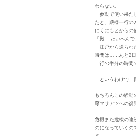
わらない。
参勤で使い果たし
たと、殿様一行の
にくにもとからの使
「殿! たいへん
江戸から送られた
時間は……あと2
行の半分の時間で
というわけで、再
もちろんこの騒動
藤マサアツへの復
危機また危機の連
のになっていくの
す。