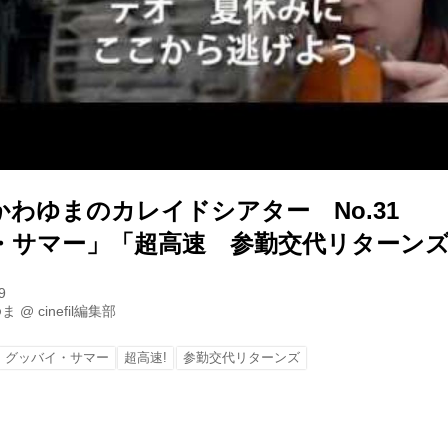
わゆまのカレイドシアター No.31
・サマー」「超高速 参勤交代リターン
9
ゆま
@
cinefil編集部
グッバイ・サマー
超高速!
参勤交代リターンズ