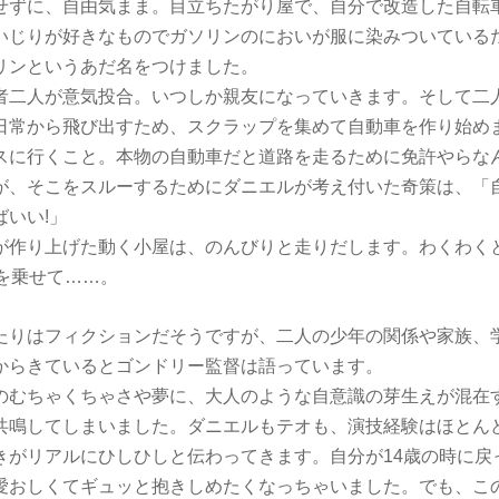
せずに、自由気まま。目立ちたがり屋で、自分で改造した自転
いじりが好きなものでガソリンのにおいが服に染みついている
リンというあだ名をつけました。
二人が意気投合。いつしか親友になっていきます。そして二
日常から飛び出すため、スクラップを集めて自動車を作り始め
スに行くこと。本物の自動車だと道路を走るために免許やらな
が、そこをスルーするためにダニエルが考え付いた奇策は、「
いい!」
作り上げた動く小屋は、のんびりと走りだします。わくわく
人を乗せて……。
りはフィクションだそうですが、二人の少年の関係や家族、
からきているとゴンドリー監督は語っています。
むちゃくちゃさや夢に、大人のような自意識の芽生えが混在す
共鳴してしまいました。ダニエルもテオも、演技経験はほとん
きがリアルにひしひしと伝わってきます。自分が14歳の時に戻
愛おしくてギュッと抱きしめたくなっちゃいました。でも、こ