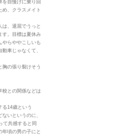
車を自慢げに乗り回
ため、クラスメイト
人は、退屈でうっと
ます。目標は夏休み
んやらややこしいも
自動車じゃなくて、
と胸の張り裂けそう
学校との関係などは
る14歳という
どないというのに、
って共感すると同
の年頃の男の子にと