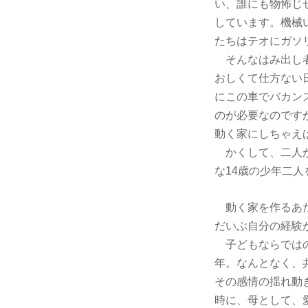
い、誰にも物怖じ
しています。機械
たちはテオにガソ
そんなはみ出し者
おしくて仕方ない
にこの車でバカン
のが必要なのです
動く家にしちゃえば
かくして、二人が
な14歳の少年二
動く家を作るあた
だいぶ自分の経験
子どもならではの
年。なんとなく、
その感情の揺れ動
時に、母として、