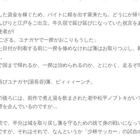
た資金を稼ぐため、バイトに精を出す家来たち。どうにか帰
んびりと江戸をご出立。牛久宿で延び延びになっていた祝言を
者が!
でござる。ユナガヤで一揆がおこりもうした」
目付が到着する前に一揆を修めなければ藩はお取りつぶし。
日。
国まで帰れるか、一揆は治められるのか、とにかく、走るぞ!!
びユナガヤ(湯長谷)藩、ピィィィーンチ。
の後ろには、前作で煮え湯を飲まされた老中松平ノブトキがい
讐を企んでいるのですが…
続で、半分は城を取り戻し藩を守るための捨て身の戦いになっ
ですが、それはそれで、なんというか「少林サッカー」の試合