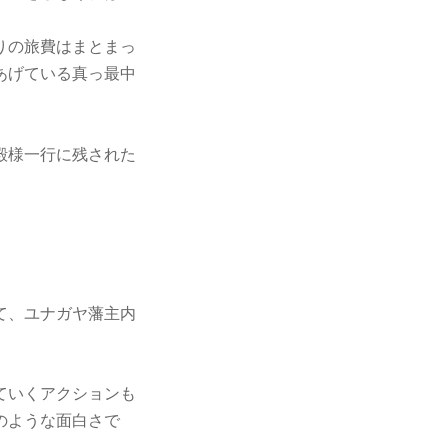
りの旅費はまとまっ
あげている真っ最中
殿様一行に残された
て、ユナガヤ藩主内
ていくアクションも
のような面白さで