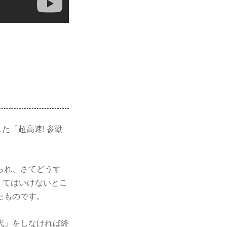
た「超高速! 参勤
られ、さてどうす
くてはいけないとこ
たものです。
代」をしなければ終