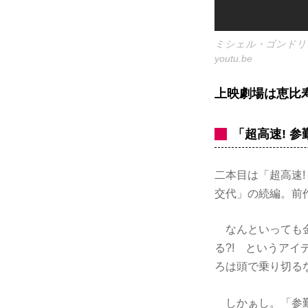
ミシェル・ゴンドリー
youtu.be
上映劇場は恵比
「超高速! 
二本目は「超高速!
交代」の続編。前
なんといっても金
る?! というア
ろは頭で乗り切る
しかぁし。「参勤