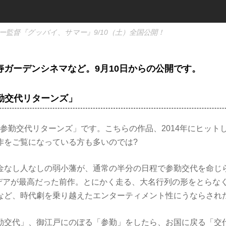
監督『グッバイ、サマー』9/10（土）全国公開！
寿ガーデンシネマなど。9月10日からの公開です。
参勤交代リターンズ」
 参勤交代リターンズ」です。こちらの作品、2014年にヒットし
作をご覧になっている方も多いのでは?
なし人なしの弱小藩が、通常の半分の日程で参勤交代を命じ
イデアが最高だった前作。とにかく走る、大名行列の形をとらな
など、時代劇を乗り越えたエンターティメント性にうならされ
交代」、御江戸にのぼる「参勤」をしたら、お国に戻る「交