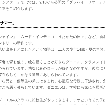
シアター」ではでは、9/10から公開の「グッバイ・サマー」
二本をご紹介します。
サマー」
シャイン」「ムード・インディゴ うたかたの日々」など、新
ンドリーの新作です。
思い出をもとにしたという物語は、二人の少年14歳・夏の冒険
華奢で背も低く、絵を描くことが好きなダニエル。クラスメイ
められています。幼なじみのローラが好きなのですが、彼女に
存在らしく、かなり適当にあしらわれています。
中な兄と、優等生の弟にはさまれ、心配症な母親に干渉され、
ごこち悪く暮らしています。ダニエルは、学校にも家にも居所
ニエルのクラスに転校生がやってきます。テオというその子