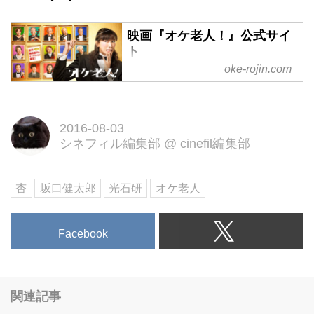
映画『オケ老人！』公式サイ
ト
oke-rojin.com
杏・映画初主演！映画『オケ老
人！』公式サイト。11月11日
（金）、全国ロードショー♪
2016-08-03
シネフィル編集部
@
cinefil編集部
杏
坂口健太郎
光石研
オケ老人
Facebook
関連記事