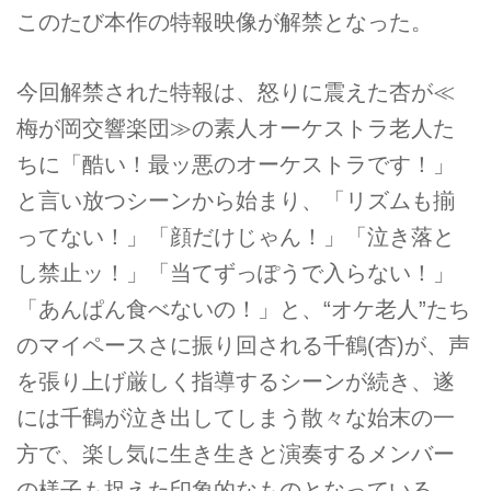
このたび本作の特報映像が解禁となった。
今回解禁された特報は、怒りに震えた杏が≪
梅が岡交響楽団≫の素人オーケストラ老人た
ちに「酷い！最ッ悪のオーケストラです！」
と言い放つシーンから始まり、「リズムも揃
ってない！」「顔だけじゃん！」「泣き落と
し禁止ッ！」「当てずっぽうで入らない！」
「あんぱん食べないの！」と、“オケ老人”たち
のマイペースさに振り回される千鶴(杏)が、声
を張り上げ厳しく指導するシーンが続き、遂
には千鶴が泣き出してしまう散々な始末の一
方で、楽し気に生き生きと演奏するメンバー
の様子も捉えた印象的なものとなっている。