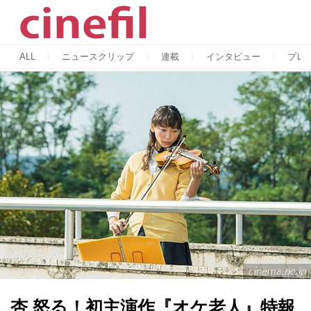
ALL
ニュースクリップ
連載
インタビュー
プレ
cinema.ne.jp
杏 怒る！初主演作『オケ老人』特報