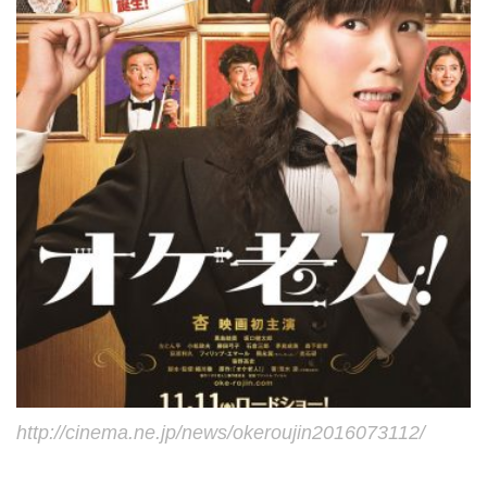
http://cinema.ne.jp/news/okeroujin2016073112/