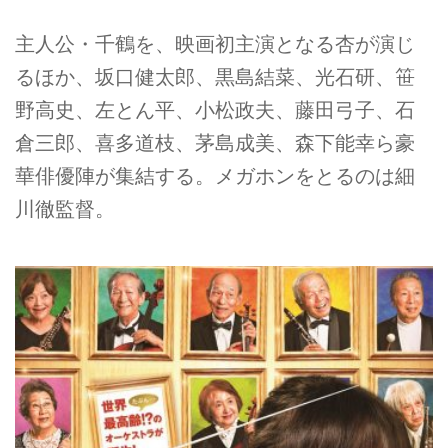
主人公・千鶴を、映画初主演となる杏が演じ
るほか、坂口健太郎、黒島結菜、光石研、笹
野高史、左とん平、小松政夫、藤田弓子、石
倉三郎、喜多道枝、茅島成美、森下能幸ら豪
華俳優陣が集結する。メガホンをとるのは細
川徹監督。