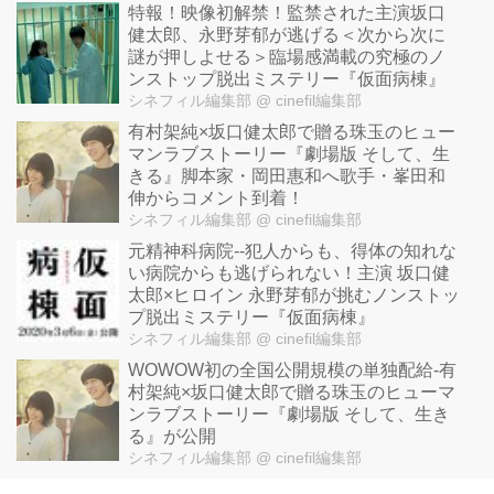
特報！映像初解禁！監禁された主演坂口
健太郎、永野芽郁が逃げる＜次から次に
謎が押しよせる＞臨場感満載の究極のノ
ンストップ脱出ミステリー『仮面病棟』
シネフィル編集部
@ cinefil編集部
有村架純×坂口健太郎で贈る珠玉のヒュー
マンラブストーリー『劇場版 そして、生
きる』脚本家・岡田惠和へ歌手・峯田和
伸からコメント到着！
シネフィル編集部
@ cinefil編集部
元精神科病院--犯人からも、得体の知れな
い病院からも逃げられない！主演 坂口健
太郎×ヒロイン 永野芽郁が挑むノンストッ
プ脱出ミステリー『仮面病棟』
シネフィル編集部
@ cinefil編集部
WOWOW初の全国公開規模の単独配給-有
村架純×坂口健太郎で贈る珠玉のヒューマ
ンラブストーリー『劇場版 そして、生き
る』が公開
シネフィル編集部
@ cinefil編集部