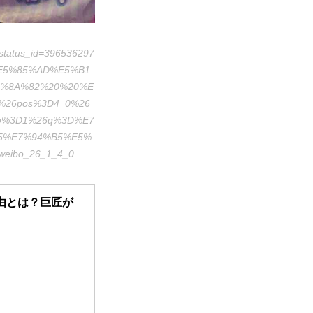
tatus_id=396536297
%E5%85%AD%E5%B1
%8A%82%20%20%E
%26pos%3D4_0%26
ype%3D1%26q%3D%E7
5%E7%94%B5%E5%
ibo_26_1_4_0
由とは？巨匠が