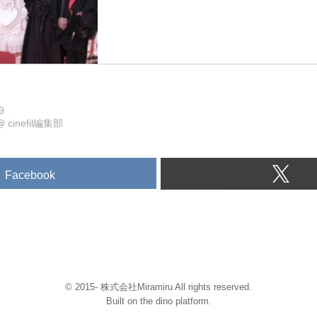
9
@
cinefil編集部
Facebook
© 2015- 株式会社Miramiru All rights reserved.
Built on
the dino platform
.