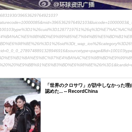
1656831930/3965362976492103?
eaturecode=10000085&mid=3965362976492103&luicode=10000003&_s
m=100103type%3D1%26cuid%3D1287719751%26q%3D%E7%AC%AC
4%BA%AC%E5%9B%BD%E9%99%85%E7%94%B5%E5%BD%B1%E8
D%E6%98%8E%26t%3D1%26sid%3Dt_wap_ios%26category%3D26
d=0_0_0_2789748891328946916&sourcetype=page&lfid=100103t
AD%E5%B1%8A%E5%8C%97%E4%BA%AC%E5%9B%BD%E9%99%8
20%20%E9%BB%91%E6%B3%BD%E6%98%8E%26t%3D1&lcardid=we
「世界のクロサワ」が訪中しなかった理
認めた... -- RecordChina