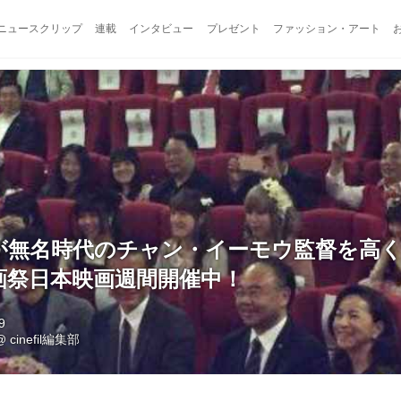
ニュースクリップ
連載
インタビュー
プレゼント
ファッション・アート
が無名時代のチャン・イーモウ監督を高く
画祭日本映画週間開催中！
9
@
cinefil編集部