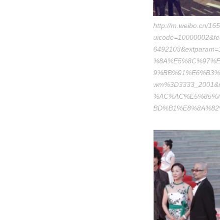
http://m.weibo.cn/
uicode=10000002&f
6492103&extpara
%8A%E5%8C%97%E
9%BB%91%E6%B3%B
wm%3D3333_2001&ri
%AC%AC%E5%85%
BD%B1%E8%8A%82%