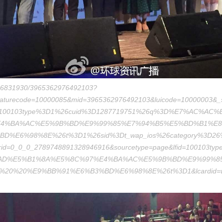
1656831930/3965362976492103?
eaturecode=10000085&mid=3965362976492103&luicode=10000003&_s
m=100103type%3D1%26cuid%3D1287719751%26q%3D%E7%AC%AC
4%BA%AC%E5%9B%BD%E9%99%85%E7%94%B5%E5%BD%B1%E8
D%E6%98%8E%26t%3D1%26sid%3Dt_wap_ios%26category%3D26
d=0_0_0_2789748891328946916&sourcetype=page&lfid=100103t
AD%E5%B1%8A%E5%8C%97%E4%BA%AC%E5%9B%BD%E9%99%8
20%20%E9%BB%91%E6%B3%BD%E6%98%8E%26t%3D1&lcardid=we