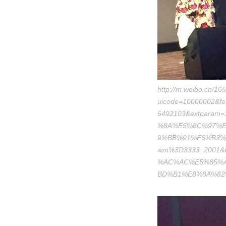
http://m.weibo.cn/
uicode=10000002&f
6492103&extpara
%8A%E5%8C%97%E
9%BB%91%E6%B3%B
wm%3D3333_2001&ri
%AC%AC%E5%85%
BD%B1%E8%8A%82%