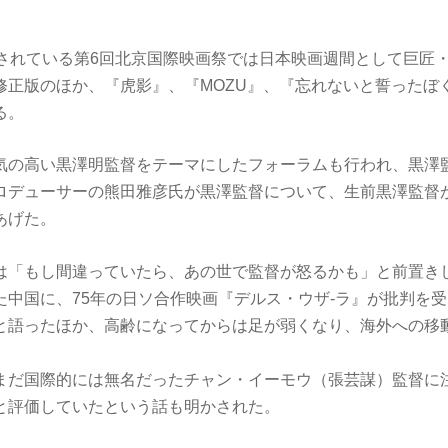
催されている第6回北京国際映画祭では日本映画週間として巨匠
修正版のほか、『虎影』、『MOZU』、『忘れないと誓ったぼ
る。
気の高い黒澤明監督をテーマにしたフォーラムも行われ、黒澤
ロデューサーの熊田雅彦氏が黒澤監督について、生前黒澤監督
あげた。
は「もし間違っていたら、あの世で監督が怒るかも」と前置き
た中国に、75年の日ソ合作映画『デルス・ウザ-ラ』が批判を
と語ったほか、高齢になってからは足が弱くなり、海外への移
まだ国際的には無名だったチャン・イーモウ（張芸謀）監督に
と評価していたという話も明かされた。