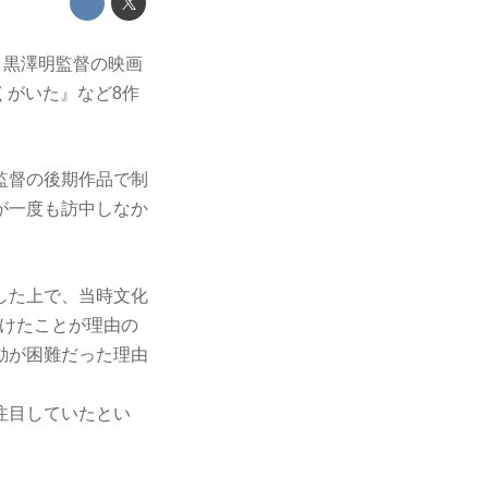
・黒澤明監督の映画
くがいた』など8作
監督の後期作品で制
が一度も訪中しなか
した上で、当時文化
受けたことが理由の
動が困難だった理由
注目していたとい