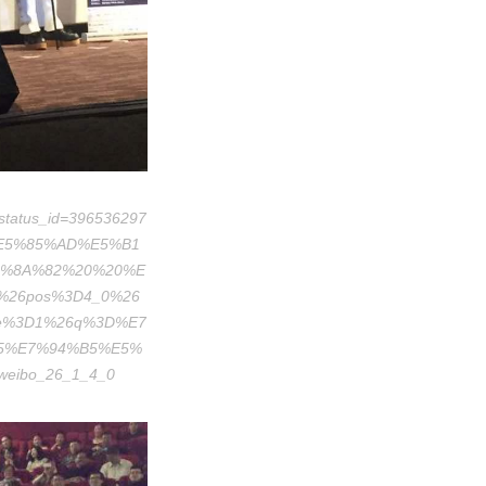
tatus_id=396536297
%E5%85%AD%E5%B1
%8A%82%20%20%E
%26pos%3D4_0%26
ype%3D1%26q%3D%E7
5%E7%94%B5%E5%
ibo_26_1_4_0