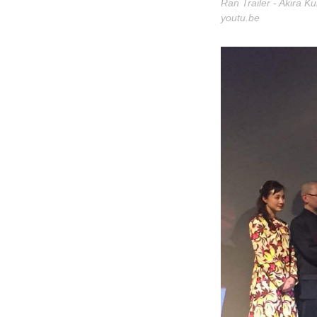
Ran Trailer - Akira K
youtu.be