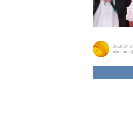
2016-04-1
xiaosong