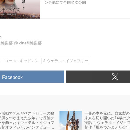
ンテ他にて全国順次公開
2
ル編集部
@
cinefil編集部
ニコール・キッドマン
キウェテル・イジョフォー
Facebook
を感動で包んだベストセラーの映
一冊の本を元に、自家製の
『風をつかまえた少年』で長編デ
未来を切り開いた14歳の
ーを飾ったキウェテル・イジョフ
実話-キウェテル・イジョ
監督オフィシャルインタビューが
督作『風をつかまえた少年