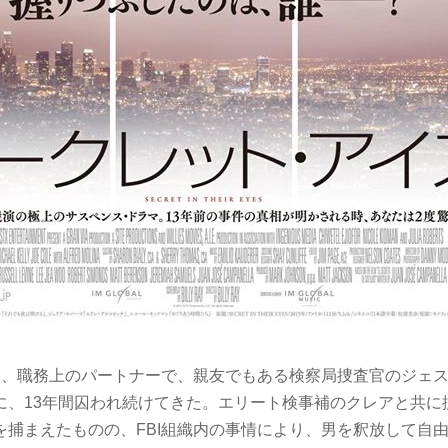
イは、職務上のパートナーで、親友でもある検察局捜査官のジェ
に、13年間囚われ続けてきた。エリート検事補のクレアと共に
を捕まえたものの、FBI組織内の事情により、男を釈放して自