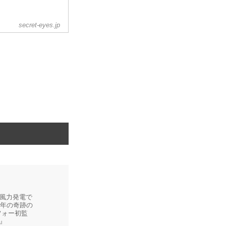
secret-eyes.jp
風力発電で
少年の奇跡の
フォー初監
』