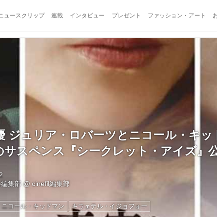
ニュースクリップ
連載
インタビュー
プレゼント
ファッション・アート
優 ジュリア・ロバーツとニコール・キッ
のサスペンス『シークレット・アイズ』
2
ル編集部
@
cinefil編集部
ニコール・キッドマン
キウェテル・イジョフォー