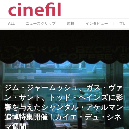
ALL
ニュースクリップ
連載
インタビュー
プレ
ジム・ジャームッシュ、ガス・ヴァ
ン・サント、トッド・ヘインズに影
響を与えたシャンタル・アケルマン
追悼特集開催！カイエ・デュ・シネ
マ週間