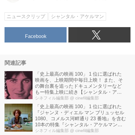
ニュースクリップ
シャンタル・アケルマン
Facebook
関連記事
「史上最高の映画 100」 1 位に選ばれた
映画を、上映期間中毎日上映！ また、そ
の舞台裏を追ったドキュメンタリーなど
もー特集上映に続き【シャンタル・アケ
ルマンをめぐって】特別上映開催！
シネフィル編集部
@ cinefil編集部
「史上最高の映画 100」 1 位に選ばれた
『ジャンヌ・ディエル マン ブリュッセル
1080、コメルス河畔通り 23 番地』を含む
10本の特集『シャンタル・アケルマン映
画祭 2023』開催！
シネフィル編集部
@ cinefil編集部