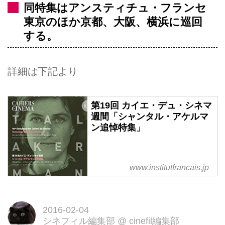
同特集はアンスティチュ・フランセ
東京のほか京都、大阪、横浜に巡回
する。
詳細は下記より
第19回 カイエ・デュ・シネマ
週間「シャンタル・アケルマ
ン追悼特集」
www.institutfrancais.jp
2016-02-04
シネフィル編集部
@
cinefil編集部