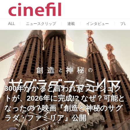
ALL
ニュースクリップ
連載
インタビュー
プレ
300年かかると言われたプロジェク
トが、2026年に完成!? なぜ？可能と
なったの？映画『創造と神秘のサグ
ラダ・ファミリア』公開