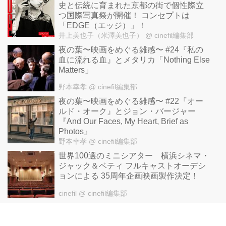
史と伝統に育まれた京都の街で個性際立
つ国際写真祭が開催！ コンセプトは
「EDGE（エッジ）」！
井上美也子（米澤美也子）
@ cinefil編集部
夜の葉〜映画をめぐる雑感〜 #24『私の
血に流れる血』とメタリカ「Nothing Else
Matters」
野本幸孝
@ cinefil編集部
夜の葉〜映画をめぐる雑感〜 #22『オー
ルド・オーク』とジョン・バージャー
『And Our Faces, My Heart, Brief as
Photos』
野本幸孝
@ cinefil編集部
世界100選のミニシアター 横浜シネマ・
ジャック＆ベティ フルキャストオーデシ
ョンによる 35周年企画映画製作決定！
cinefil
@ cinefil編集部