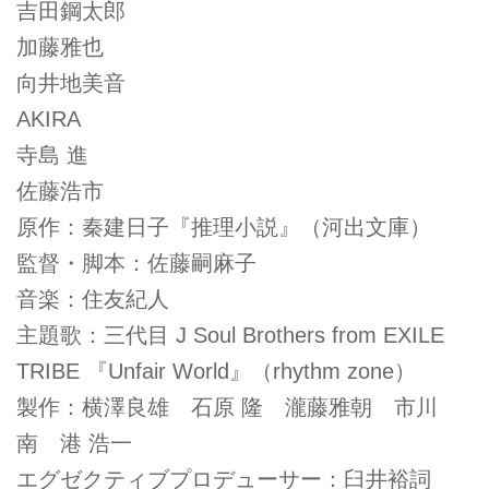
吉田鋼太郎
加藤雅也
向井地美音
AKIRA
寺島 進
佐藤浩市
原作：秦建日子『推理小説』（河出文庫）
監督・脚本：佐藤嗣麻子
音楽：住友紀人
主題歌：三代目 J Soul Brothers from EXILE
TRIBE 『Unfair World』（rhythm zone）
製作：横澤良雄 石原 隆 瀧藤雅朝 市川
南 港 浩一
エグゼクティブプロデューサー：臼井裕詞