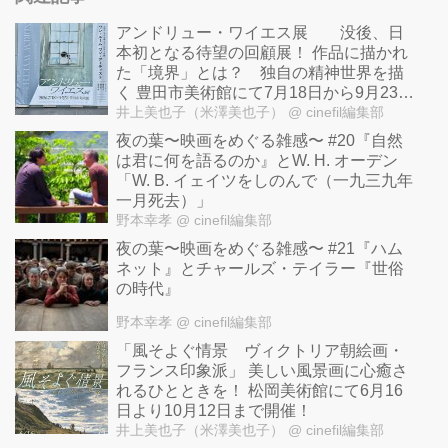
アンドリュー・ワイエス展 没後、日
本初となる待望の回顧展！ 作品に描かれ
た「境界」とは？ 独自の精神世界を描
く 豊田市美術館にて7月18日から9月23日
まで開催！
井上美也子（米澤美也子）
@ cinefil編集部
夜の葉〜映画をめぐる雑感〜 #20『自然
は君に何を語るのか』とW. H. オーデン
「W. B. イェイツをしのんで（一九三九年
一月死去）」
野本幸孝
@ cinefil編集部
夜の葉〜映画をめぐる雑感〜 #21『ハム
ネット』とチャールズ・テイラー『世俗
の時代』
野本幸孝
@ cinefil編集部
「風そよぐ情景 ヴィクトリア朝絵画・
フランス印象派」 美しい風景画に心癒さ
れるひとときを！ 松岡美術館にて6月16
日より10月12日まで開催！
井上美也子（米澤美也子）
@ cinefil編集部