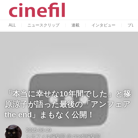
ALL
ニュースクリップ
連載
インタビュー
プレ
「本当に幸せな10年間でした」と篠
原涼子が語った最後の「アンフェア
the end」まもなく公開！
2015-08-19
シネフィル編集部
@
cinefil編集部