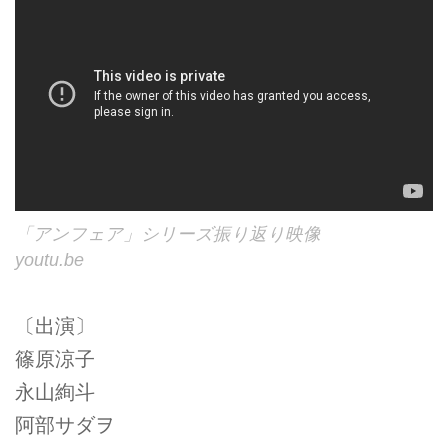
「アンフェア」シリーズ振り返り映像
youtu.be
〔出演〕
篠原涼子
永山絢斗
阿部サダヲ