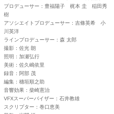
プロデューサー：豊福陽子 梶本 圭 稲田秀
樹
アソシエイトプロデューサー：吉條英希 小
川英洋
ラインプロデューサー：森 太郎
撮影：佐光 朗
照明：加瀬弘行
美術：佐久嶋依里
録音：阿部 茂
編集：穗垣順之助
音響効果：柴崎憲治
VFXスーパーバイザー：石井教雄
スクリプター：巻口恵美