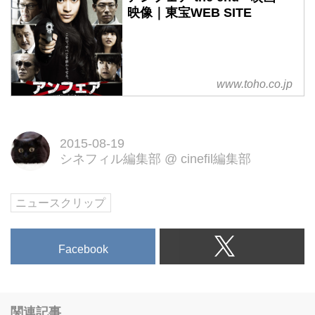
TOHOシネマズ六本木ヒルズで行
映像｜東宝WEB SITE
われ、篠原をはじめ、佐藤浩市、
永山絢斗、阿部サダヲ、加藤雅
也、向井地美音、
AKIRA（EXILE）、監督と脚本を
www.toho.co.jp
2015-08-19
シネフィル編集部
@
cinefil編集部
ニュースクリップ
Facebook
関連記事