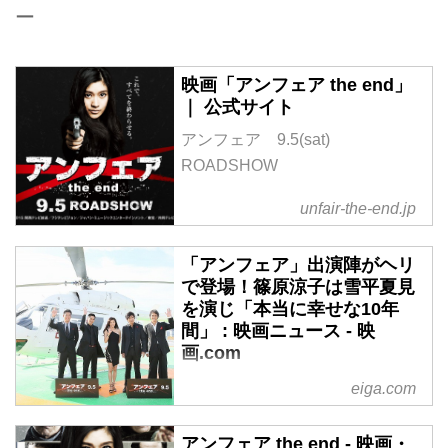
ー
映画「アンフェア the end」
｜ 公式サイト
アンフェア 9.5(sat)
ROADSHOW
unfair-the-end.jp
「アンフェア」出演陣がヘリ
で登場！篠原涼子は雪平夏見
を演じ「本当に幸せな10年
間」 : 映画ニュース - 映
画.com
篠原涼子主演の人気シリーズ最終
eiga.com
章「アンフェアtheend」のジャパ
ンプレミアが8月18日、東京・
アンフェア the end - 映画・