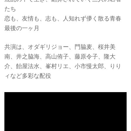
たち
恋も、友情も、志も、人知れず儚く散る青春
最後の一ヶ月
共演は、オダギリジョー、門脇麦、桜井美
南、井之脇海、高山侑子、藤原令子、隆大
介、飴屋法水、峯村リエ、小市慢太郎、りり
ィなど多彩な配役