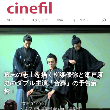
ALL
ニュースクリップ
連載
インタビュー
プレ
幕末の志士を描く柳楽優弥と瀬戸康
史のダブル主演「合葬」の予告解
禁！
2015-07-09
シネフィル編集部
@
cinefil編集部