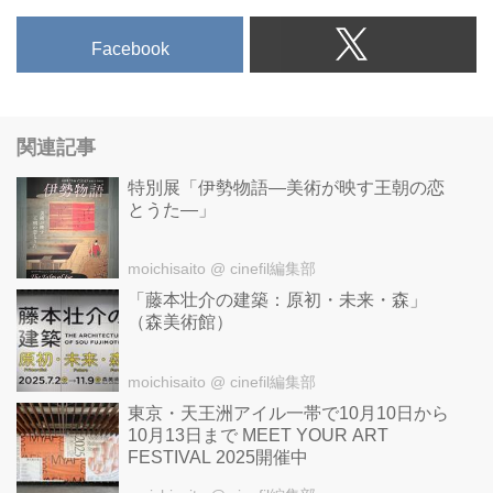
Facebook
関連記事
特別展「伊勢物語―美術が映す王朝の恋
とうた―」
moichisaito
@ cinefil編集部
「藤本壮介の建築：原初・未来・森」
（森美術館）
moichisaito
@ cinefil編集部
東京・天王洲アイル一帯で10月10日から
10月13日まで MEET YOUR ART
FESTIVAL 2025開催中