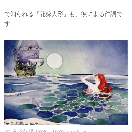
で知られる『花嫁人形』も、彼による作詞で
す。
(C)蕗谷虹児(1898―1979) cinefil.asia