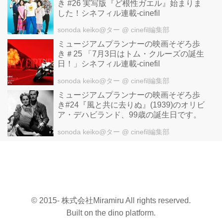
き #26 実写版『ど根性ガエル』始まりま
した！シネフィル連載-cinefil
sonoda keiko@ター
@ cinefil編集部
ミュージアムプランナーの映画そぞろ歩
き＃25 「7月3日はトム・クルーズの誕生
日！」シネフィル連載-cinefil
sonoda keiko@ター
@ cinefil編集部
ミュージアムプランナーの映画そぞろ歩
き#24『風と共に去りぬ』(1939)のオリビ
ア・デハビランド、99歳の誕生日です。
sonoda keiko@ター
@ cinefil編集部
© 2015- 株式会社Miramiru All rights reserved.
Built on
the dino platform
.