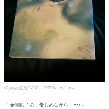
(C)蕗谷虹児(1898―1979) cinefil.asia
「 金襴緞子の 帯しめながら 〜♪」