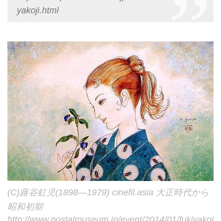
yakoji.html
(C)蕗谷虹児(1898―1979) cinefil.asia 大正時代から
昭和初期
http://www.postalmuseum.jp/event/2014/01/fukiyakoj