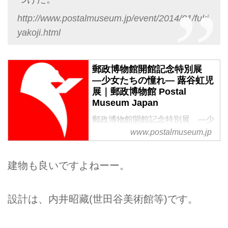
http://www.postalmuseum.jp/event/2014/01/fuki
yakoji.html
郵政博物館開館記念特別展
―少女たちの憧れ― 蕗谷虹児
展｜郵政博物館 Postal
Museum Japan
郵政博物館開館記念特別展 ―少
www.postalmuseum.jp
女たちの憧れ― 蕗谷虹児 展をご
紹介しています。博物館ノートは
郵政博物館からのコラムを掲載し
建物も良いですよねーー。
ています。逓信総合博物館（てい
ぱーく）が、2014年3月1日に新
設計は、内井昭藏(世田谷美術館等)です。
しく「郵政博物館」としてグラン
ドオープン。国内で唯一、情報通
信関係の収蔵品を紹介する博物館