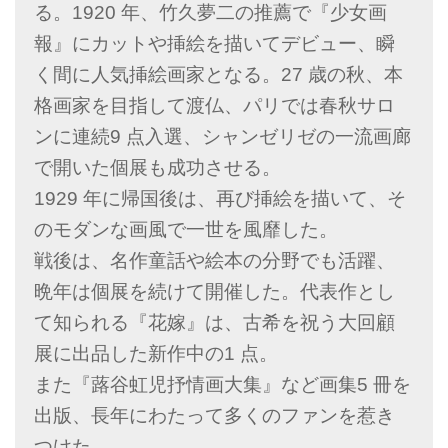
る。1920 年、竹久夢二の推薦で『少女画
報』にカットや挿絵を描いてデビュー、瞬
く間に人気挿絵画家となる。27 歳の秋、本
格画家を目指して渡仏、パリでは春秋サロ
ンに連続9 点入選、シャンゼリゼの一流画廊
で開いた個展も成功させる。
1929 年に帰国後は、再び挿絵を描いて、そ
のモダンな画風で一世を風靡した。
戦後は、名作童話や絵本の分野でも活躍、
晩年は個展を続けて開催した。代表作とし
て知られる『花嫁』は、古希を祝う大回顧
展に出品した新作中の1 点。
また『蕗谷虹児抒情画大集』など画集5 冊を
出版、長年にわたって多くのファンを惹き
つけた。