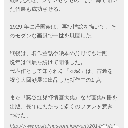
続9 点入選、シャンゼリゼの一流画廊で開い
た個展も成功させる。
1929 年に帰国後は、再び挿絵を描いて、そ
のモダンな画風で一世を風靡した。
戦後は、名作童話や絵本の分野でも活躍、
晩年は個展を続けて開催した。
代表作として知られる『花嫁』は、古希を
祝う大回顧展に出品した新作中の1 点。
また『蕗谷虹児抒情画大集』など画集5 冊を
出版、長年にわたって多くのファンを惹き
つけた。
http://www.postalmuseum.jp/event/2014/01/fuki