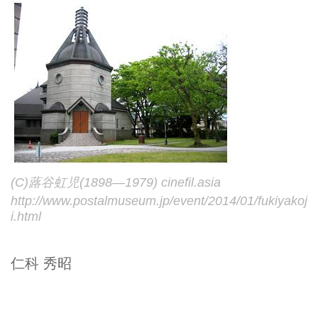
です。
(C)蕗谷虹児(1898―1979) cinefil.asia
http://www.postalmuseum.jp/event/2014/01/fukiyakoj
i.html
仁科 秀昭