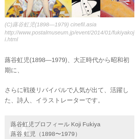
(C)蕗谷虹児(1898―1979) cinefil.asia
http://www.postalmuseum.jp/event/2014/01/fukiyakoj
i.html
蕗谷虹児(1898―1979)、大正時代から昭和初
期に、
さらに戦後リバイバルで人気が出て、活躍し
た、詩人、イラストレーターです。
蕗谷虹児プロフィール Koji Fukiya
蕗谷 虹児（1898〜1979）