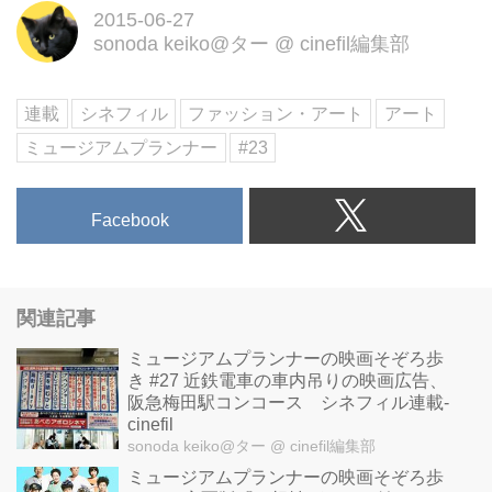
2015-06-27
sonoda keiko@ター
@
cinefil編集部
連載
シネフィル
ファッション・アート
アート
ミュージアムプランナー
#23
Facebook
関連記事
ミュージアムプランナーの映画そぞろ歩
き #27 近鉄電車の車内吊りの映画広告、
阪急梅田駅コンコース シネフィル連載-
cinefil
sonoda keiko@ター
@ cinefil編集部
ミュージアムプランナーの映画そぞろ歩