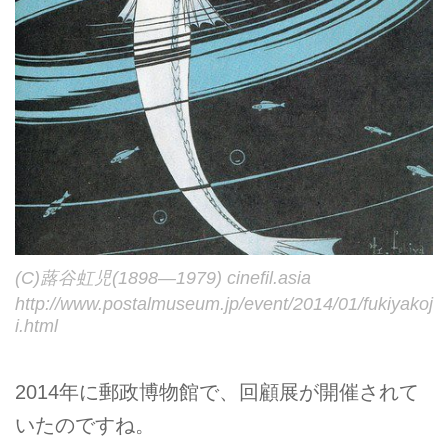
(C)蕗谷虹児(1898―1979) cinefil.asia
http://www.postalmuseum.jp/event/2014/01/fukiyakoj
i.html
2014年に郵政博物館で、回顧展が開催されて
いたのですね。