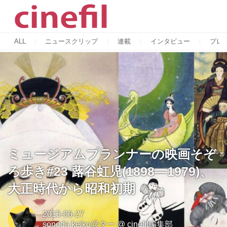
ALL
ニュースクリップ
連載
インタビュー
プレ
ミュージアムプランナーの映画そぞ
ろ歩き#23 蕗谷虹児(1898―1979)、
大正時代から昭和初期
2015-06-27
sonoda keiko@ター
@
cinefil編集部