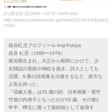
(C)蕗谷虹児(1898―1979) cinefil.asia
http://www.postalmuseum.jp/event/2014/01/fukiyakoj
i.html
蕗谷虹児プロフィール Koji Fukiya
蕗谷 虹児（1898〜1979）
新潟県生まれ。大正から昭和にかけて、少
女雑誌の表紙や挿絵を描き、詩人としても
活躍、9 冊の詩画集を出版するなど、絶大な
人気を誇った。
『花嫁人形』は25 歳の詩。日本画家・尾竹
竹坡の内弟子となったのが15 歳。その後2
年半、樺太に渡って旅絵師として放浪す