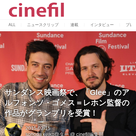
ALL
ニュースクリップ
連載
インタビュー
プレ
サンダンス映画祭で、「Glee」のア
ルフォンソ・ゴメス＝レホン監督の
作品がグランプリを受賞！
2015-02-15
sonoda keiko@ター
@
cinefil編集部