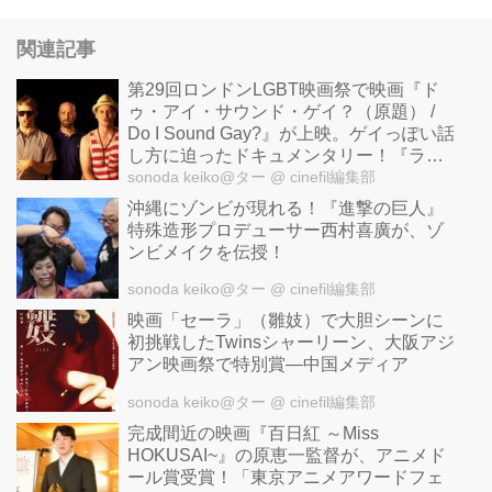
関連記事
第29回ロンドンLGBT映画祭で映画『ド
ゥ・アイ・サウンド・ゲイ？（原題） /
Do I Sound Gay?』が上映。ゲイっぽい話
し方に迫ったドキュメンタリー！『ライ
オン・キング』スカーも
sonoda keiko@ター
@ cinefil編集部
沖縄にゾンビが現れる！『進撃の巨人』
特殊造形プロデューサー西村喜廣が、ゾ
ンビメイクを伝授！
sonoda keiko@ター
@ cinefil編集部
映画「セーラ」（雛妓）で大胆シーンに
初挑戦したTwinsシャーリーン、大阪アジ
アン映画祭で特別賞―中国メディア
sonoda keiko@ター
@ cinefil編集部
完成間近の映画『百日紅 ～Miss
HOKUSAI~』の原恵一監督が、アニメド
ール賞受賞！「東京アニメアワードフェ